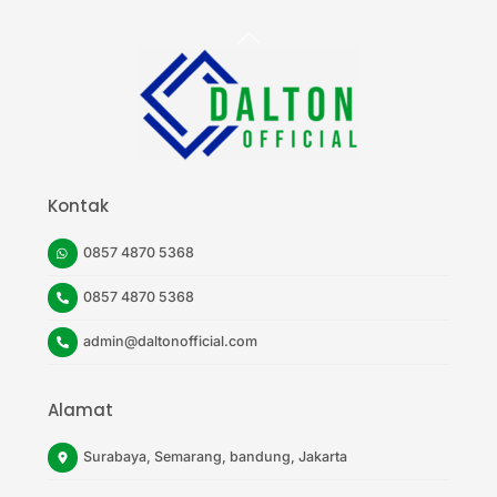
Back
To
Top
Kontak
0857 4870 5368
0857 4870 5368
admin@daltonofficial.com
Alamat
Surabaya, Semarang, bandung, Jakarta