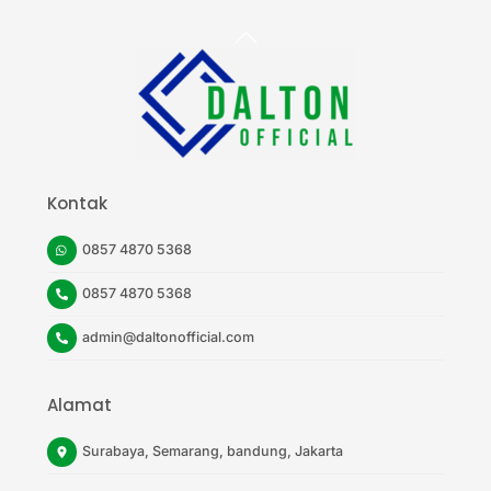
Back
To
Top
Kontak
0857 4870 5368
0857 4870 5368
admin@daltonofficial.com
Alamat
Surabaya, Semarang, bandung, Jakarta