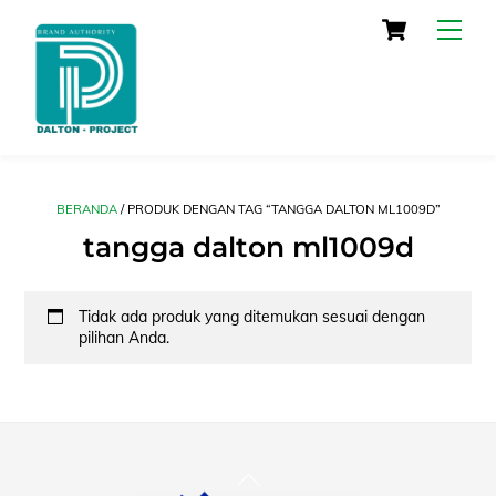
Skip
Cart
Men
to
content
BERANDA
/ PRODUK DENGAN TAG “TANGGA DALTON ML1009D”
tangga dalton ml1009d
Tidak ada produk yang ditemukan sesuai dengan
pilihan Anda.
Back
To