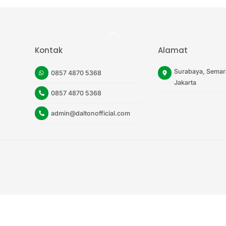
Back
To
Top
Kontak
Alamat
Surabaya, Semar
0857 4870 5368
Jakarta
0857 4870 5368
admin@daltonofficial.com