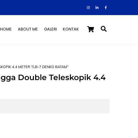
Instagram
Facebook
Tiktok
Cart
Search
HOME
ABOUT ME
GALERI
KONTAK
KOPIK 4.4 METER TLB-7 DENKO BATAM”
gga Double Teleskopik 4.4