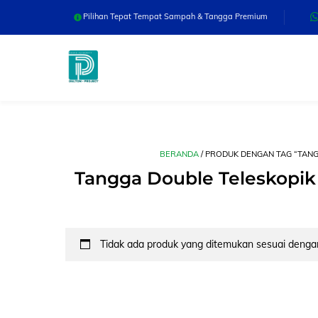
Skip
Pilihan Tepat Tempat Sampah & Tangga Premium
to
content
BERANDA
/ PRODUK DENGAN TAG “TANG
Tangga Double Teleskopik
Tidak ada produk yang ditemukan sesuai dengan