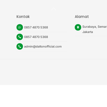
Back
To
Top
Kontak
Alamat
Surabaya, Semar
0857 4870 5368
Jakarta
0857 4870 5368
admin@daltonofficial.com