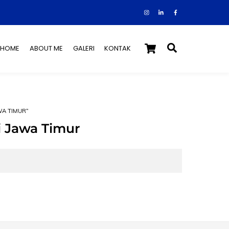
Instagram
Facebook
Tiktok
Cart
Search
HOME
ABOUT ME
GALERI
KONTAK
WA TIMUR”
 Jawa Timur