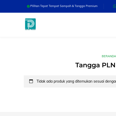
Skip
Pilihan Tepat Tempat Sampah & Tangga Premium
to
content
BERANDA
Tangga PLN
Tidak ada produk yang ditemukan sesuai dengan