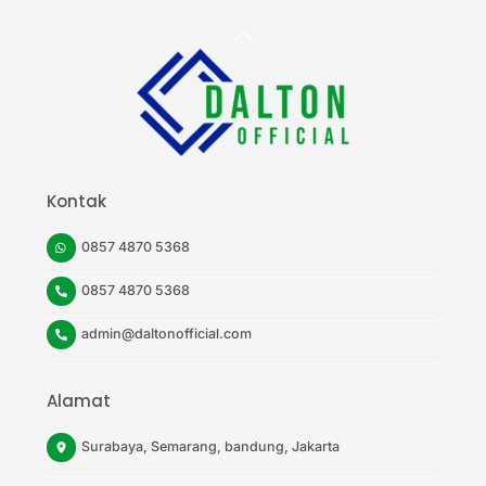
Back
To
Top
Kontak
0857 4870 5368
0857 4870 5368
admin@daltonofficial.com
Alamat
Surabaya, Semarang, bandung, Jakarta