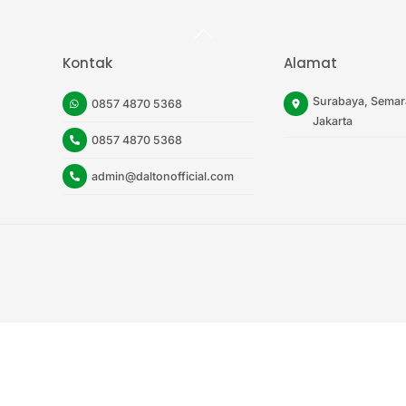
Back
To
Top
Kontak
Alamat
Surabaya, Semar
0857 4870 5368
Jakarta
0857 4870 5368
admin@daltonofficial.com