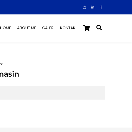
Instagram
Facebook
Tiktok
Cart
Search
HOME
ABOUT ME
GALERI
KONTAK
N”
masin