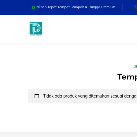
Skip
Pilihan Tepat Tempat Sampah & Tangga Premium
to
content
B
Temp
Tidak ada produk yang ditemukan sesuai dengan