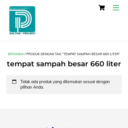
Skip
Cart
Men
to
content
BERANDA
/ PRODUK DENGAN TAG “TEMPAT SAMPAH BESAR 660 LITER”
tempat sampah besar 660 liter
Tidak ada produk yang ditemukan sesuai dengan
pilihan Anda.
Back
To