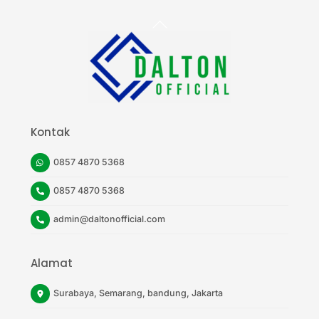
Back
To
Top
Kontak
0857 4870 5368
0857 4870 5368
admin@daltonofficial.com
Alamat
Surabaya, Semarang, bandung, Jakarta