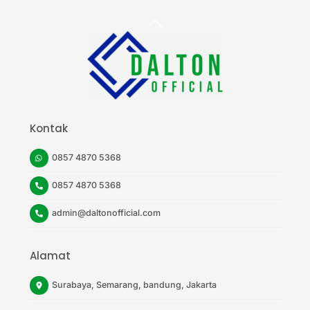
Back
To
Top
Kontak
0857 4870 5368
0857 4870 5368
admin@daltonofficial.com
Alamat
Surabaya, Semarang, bandung, Jakarta