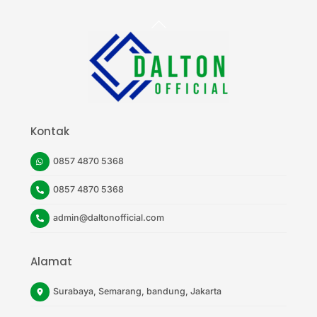
Back
To
Top
Kontak
0857 4870 5368
0857 4870 5368
admin@daltonofficial.com
Alamat
Surabaya, Semarang, bandung, Jakarta