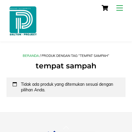
Skip
Cart
Men
to
content
BERANDA
/ PRODUK DENGAN TAG “TEMPAT SAMPAH”
tempat sampah
Tidak ada produk yang ditemukan sesuai dengan
pilihan Anda.
Back
To