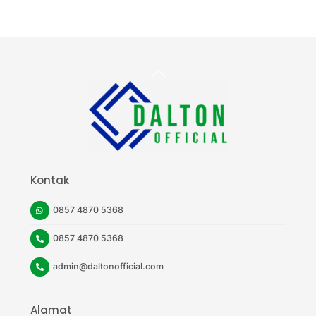
Back
To
Top
Kontak
0857 4870 5368
0857 4870 5368
admin@daltonofficial.com
Alamat