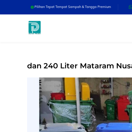
Skip
Pilihan Tepat Tempat Sampah & Tangga Premium
to
content
dan 240 Liter Mataram Nus