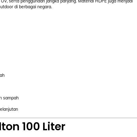
r UV, serta penggunaan jangka panjang. Material HDPE juga menjadi
tdoor di berbagai negara.
pah
an sampah
elanjutan
on 100 Liter