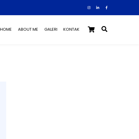
Instagram
Facebook
Tiktok
Cart
Search
HOME
ABOUT ME
GALERI
KONTAK