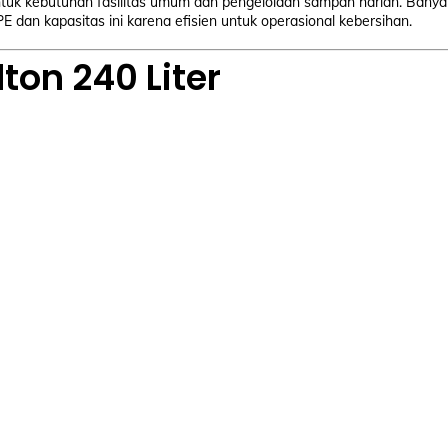
untuk kebutuhan fasilitas umum dan pengelolaan sampah harian. Banya
 dan kapasitas ini karena efisien untuk operasional kebersihan.
on 240 Liter