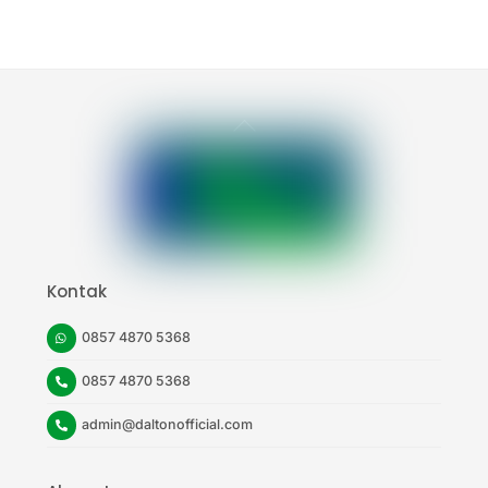
Back
To
Top
Kontak
0857 4870 5368
0857 4870 5368
admin@daltonofficial.com