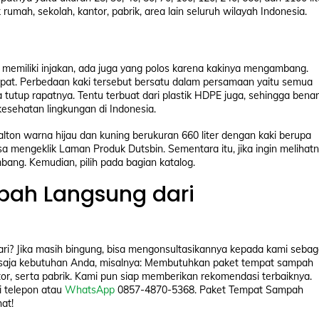
umah, sekolah, kantor, pabrik, area lain seluruh wilayah Indonesia.
 memiliki injakan, ada juga yang polos karena kakinya mengambang.
mpat. Perbedaan kaki tersebut bersatu dalam persamaan yaitu semua
tutup rapatnya. Tentu terbuat dari plastik HDPE juga, sehingga benar
esehatan lingkungan di Indonesia.
lton warna hijau dan kuning berukuran 660 liter dengan kaki berupa
isa mengeklik Laman Produk Dutsbin. Sementara itu, jika ingin melihat
ang. Kemudian, pilih pada bagian katalog.
ah Langsung dari
i? Jika masih bingung, bisa mengonsultasikannya kepada kami sebag
n saja kebutuhan Anda, misalnya: Membutuhkan paket tempat sampah
or, serta pabrik. Kami pun siap memberikan rekomendasi terbaiknya.
ui telepon atau
WhatsApp
0857-4870-5368. Paket Tempat Sampah
at!