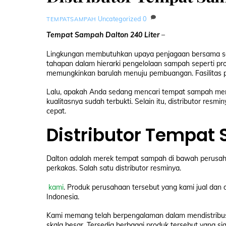
Uncategorized
0
TEMPATSAMPAH
Tempat Sampah Dalton 240 Liter
–
Lingkungan membutuhkan upaya penjagaan bersama secar
tahapan dalam hierarki pengelolaan sampah seperti p
memungkinkan barulah menuju pembuangan. Fasilitas
Lalu, apakah Anda sedang mencari tempat sampah mer
kualitasnya sudah terbukti. Selain itu, distributor re
cepat.
Distributor Tempa
Dalton adalah merek tempat sampah di bawah perusah
perkakas. Salah satu distributor resminya.
kami
. Produk perusahaan tersebut yang kami jual dan 
Indonesia.
Kami memang telah berpengalaman dalam mendistribus
skala besar. Tersedia berbagai produk tersebut yang sia