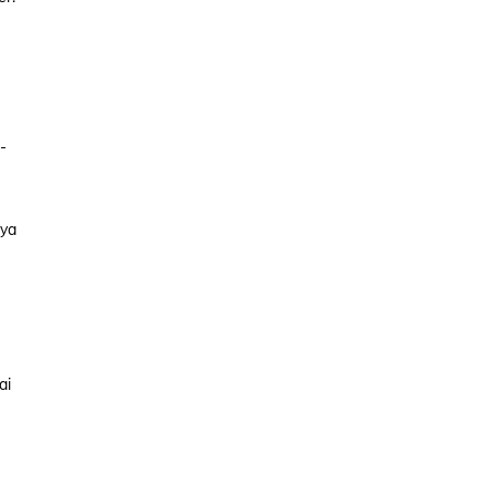
-
nya
ai