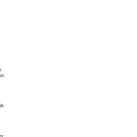
k
on
ih
er.