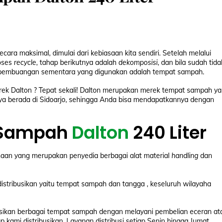
a maksimal, dimulai dari kebiasaan kita sendiri. Setelah melalui
roses
recycle
, tahap berikutnya adalah
dekomposisi
, dan bila sudah tida
 pembuangan sementara yang digunakan adalah tempat sampah.
ek Dalton ? Tepat sekali! Dalton merupakan merek tempat sampah y
sminya berada di Sidoarjo, sehingga Anda bisa mendapatkannya dengan
t Sampah
Dalton
240 Liter
aan yang merupakan penyedia berbagai alat material
handling
dan
distribusikan yaitu tempat sampah dan tangga , keseluruh wilayaha
ikan berbagai tempat sampah dengan melayani pembelian eceran at
p kami distribusikan. Layanan distribusi setiap Senin hingga Jumat,