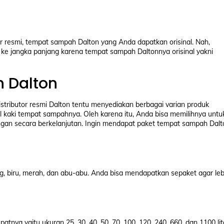
r resmi, tempat sampah Dalton yang Anda dapatkan orisinal. Nah,
i ke jangka panjang karena tempat sampah Daltonnya orisinal yakni
 Dalton
distributor resmi Dalton tentu menyediakan berbagai varian produk
l kaki tempat sampahnya. Oleh karena itu, Anda bisa memilihnya untu
gan secara berkelanjutan. Ingin mendapat paket tempat sampah Dalt
g, biru, merah, dan abu-abu. Anda bisa mendapatkan sepaket agar leb
tnya yaitu ukuran 25, 30, 40, 50, 70, 100, 120, 240, 660, dan 1100 lit