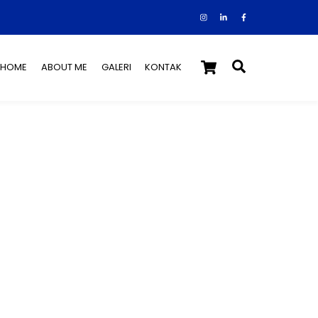
Instagram
Facebook
Tiktok
Cart
Search
HOME
ABOUT ME
GALERI
KONTAK