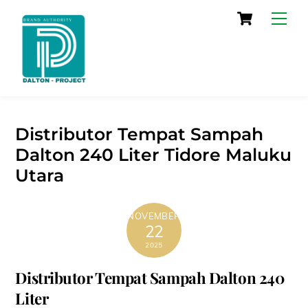
Skip
Cart
Men
to
content
Distributor Tempat Sampah
Dalton 240 Liter Tidore Maluku
Utara
NOVEMBER
22
2025
Distributor Tempat Sampah Dalton 240
Liter