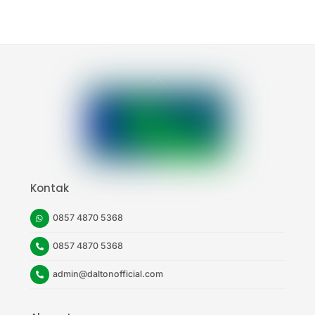
Back
To
Top
Kontak
0857 4870 5368
0857 4870 5368
admin@daltonofficial.com