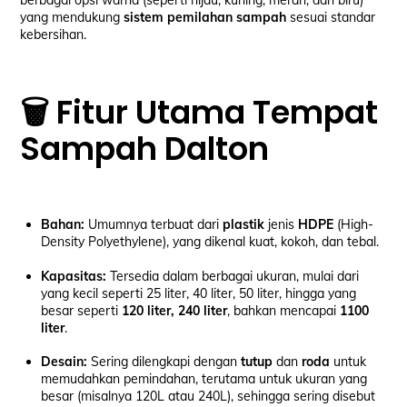
berbagai opsi warna (seperti hijau, kuning, merah, dan biru)
yang mendukung
sistem pemilahan sampah
sesuai standar
kebersihan.
🗑️ Fitur Utama Tempat
Sampah Dalton
Bahan:
Umumnya terbuat dari
plastik
jenis
HDPE
(High-
Density Polyethylene), yang dikenal kuat, kokoh, dan tebal.
Kapasitas:
Tersedia dalam berbagai ukuran, mulai dari
yang kecil seperti 25 liter, 40 liter, 50 liter, hingga yang
besar seperti
120 liter, 240 liter
, bahkan mencapai
1100
liter
.
Desain:
Sering dilengkapi dengan
tutup
dan
roda
untuk
memudahkan pemindahan, terutama untuk ukuran yang
besar (misalnya 120L atau 240L), sehingga sering disebut