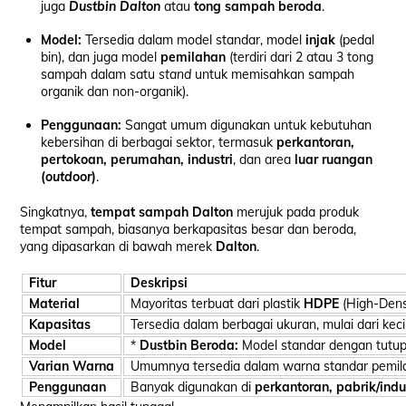
juga
Dustbin Dalton
atau
tong sampah beroda
.
Model:
Tersedia dalam model standar, model
injak
(pedal
bin), dan juga model
pemilahan
(terdiri dari 2 atau 3 tong
sampah dalam satu
stand
untuk memisahkan sampah
organik dan non-organik).
Penggunaan:
Sangat umum digunakan untuk kebutuhan
kebersihan di berbagai sektor, termasuk
perkantoran,
pertokoan, perumahan, industri
, dan area
luar ruangan
(
outdoor
)
.
Singkatnya,
tempat sampah Dalton
merujuk pada produk
tempat sampah, biasanya berkapasitas besar dan beroda,
yang dipasarkan di bawah merek
Dalton
.
Fitur
Deskripsi
Material
Mayoritas terbuat dari plastik
HDPE
(High-Densi
Kapasitas
Tersedia dalam berbagai ukuran, mulai dari keci
Model
*
Dustbin Beroda:
Model standar dengan tutup
Varian Warna
Umumnya tersedia dalam warna standar pemi
Penggunaan
Banyak digunakan di
perkantoran, pabrik/ind