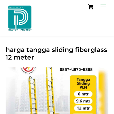
Skip
Cart
Men
to
content
harga tangga sliding fiberglass
12 meter