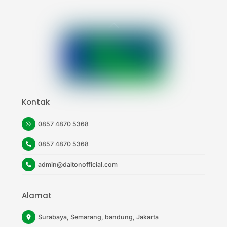
Back
To
Top
Kontak
0857 4870 5368
0857 4870 5368
admin@daltonofficial.com
Alamat
Surabaya, Semarang, bandung, Jakarta