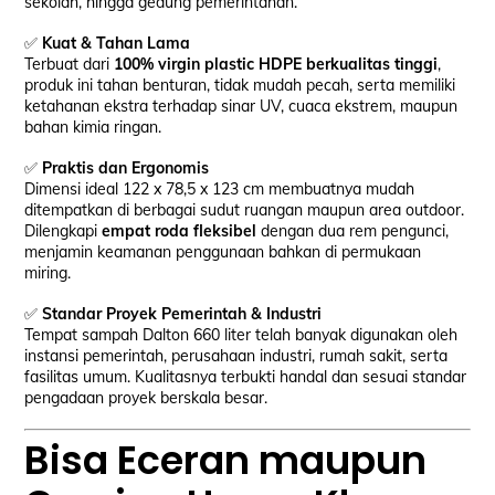
sekolah, hingga gedung pemerintahan.
✅
Kuat & Tahan Lama
Terbuat dari
100% virgin plastic HDPE berkualitas tinggi
,
produk ini tahan benturan, tidak mudah pecah, serta memiliki
ketahanan ekstra terhadap sinar UV, cuaca ekstrem, maupun
bahan kimia ringan.
✅
Praktis dan Ergonomis
Dimensi ideal 122 x 78,5 x 123 cm membuatnya mudah
ditempatkan di berbagai sudut ruangan maupun area outdoor.
Dilengkapi
empat roda fleksibel
dengan dua rem pengunci,
menjamin keamanan penggunaan bahkan di permukaan
miring.
✅
Standar Proyek Pemerintah & Industri
Tempat sampah Dalton 660 liter telah banyak digunakan oleh
instansi pemerintah, perusahaan industri, rumah sakit, serta
fasilitas umum. Kualitasnya terbukti handal dan sesuai standar
pengadaan proyek berskala besar.
Bisa Eceran maupun