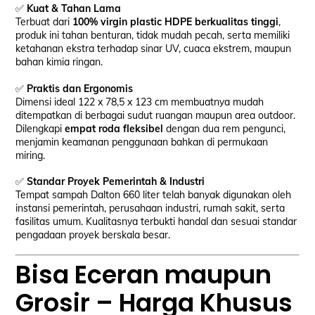
✅
Kuat & Tahan Lama
Terbuat dari
100% virgin plastic HDPE berkualitas tinggi
,
produk ini tahan benturan, tidak mudah pecah, serta memiliki
ketahanan ekstra terhadap sinar UV, cuaca ekstrem, maupun
bahan kimia ringan.
✅
Praktis dan Ergonomis
Dimensi ideal 122 x 78,5 x 123 cm membuatnya mudah
ditempatkan di berbagai sudut ruangan maupun area outdoor.
Dilengkapi
empat roda fleksibel
dengan dua rem pengunci,
menjamin keamanan penggunaan bahkan di permukaan
miring.
✅
Standar Proyek Pemerintah & Industri
Tempat sampah Dalton 660 liter telah banyak digunakan oleh
instansi pemerintah, perusahaan industri, rumah sakit, serta
fasilitas umum. Kualitasnya terbukti handal dan sesuai standar
pengadaan proyek berskala besar.
Bisa Eceran maupun
Grosir – Harga Khusus