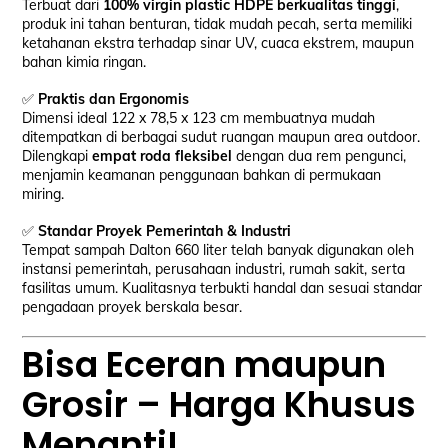
Terbuat dari
100% virgin plastic HDPE berkualitas tinggi
,
produk ini tahan benturan, tidak mudah pecah, serta memiliki
ketahanan ekstra terhadap sinar UV, cuaca ekstrem, maupun
bahan kimia ringan.
✅
Praktis dan Ergonomis
Dimensi ideal 122 x 78,5 x 123 cm membuatnya mudah
ditempatkan di berbagai sudut ruangan maupun area outdoor.
Dilengkapi
empat roda fleksibel
dengan dua rem pengunci,
menjamin keamanan penggunaan bahkan di permukaan
miring.
✅
Standar Proyek Pemerintah & Industri
Tempat sampah Dalton 660 liter telah banyak digunakan oleh
instansi pemerintah, perusahaan industri, rumah sakit, serta
fasilitas umum. Kualitasnya terbukti handal dan sesuai standar
pengadaan proyek berskala besar.
Bisa Eceran maupun
Grosir – Harga Khusus
Menanti!