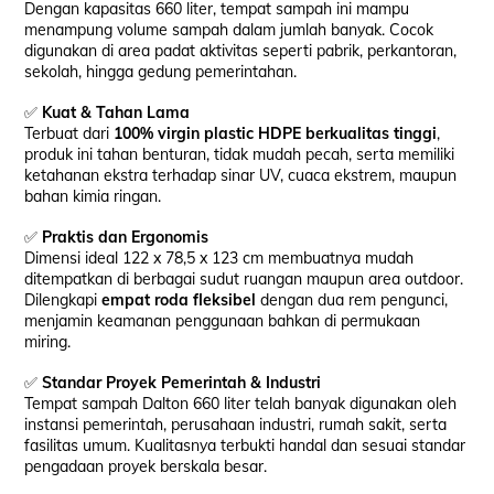
Dengan kapasitas 660 liter, tempat sampah ini mampu
menampung volume sampah dalam jumlah banyak. Cocok
digunakan di area padat aktivitas seperti pabrik, perkantoran,
sekolah, hingga gedung pemerintahan.
✅
Kuat & Tahan Lama
Terbuat dari
100% virgin plastic HDPE berkualitas tinggi
,
produk ini tahan benturan, tidak mudah pecah, serta memiliki
ketahanan ekstra terhadap sinar UV, cuaca ekstrem, maupun
bahan kimia ringan.
✅
Praktis dan Ergonomis
Dimensi ideal 122 x 78,5 x 123 cm membuatnya mudah
ditempatkan di berbagai sudut ruangan maupun area outdoor.
Dilengkapi
empat roda fleksibel
dengan dua rem pengunci,
menjamin keamanan penggunaan bahkan di permukaan
miring.
✅
Standar Proyek Pemerintah & Industri
Tempat sampah Dalton 660 liter telah banyak digunakan oleh
instansi pemerintah, perusahaan industri, rumah sakit, serta
fasilitas umum. Kualitasnya terbukti handal dan sesuai standar
pengadaan proyek berskala besar.