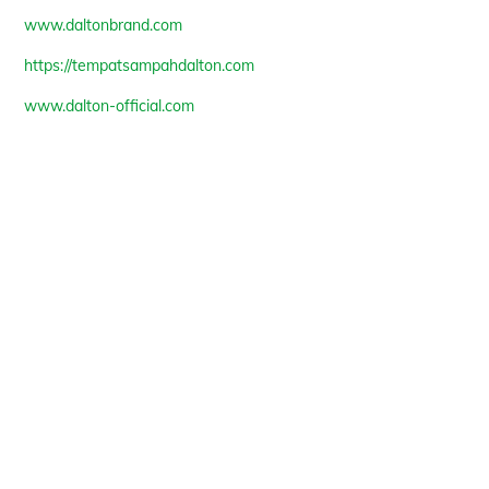
www.daltonbrand.com
https://tempatsampahdalton.com
www.dalton-official.com