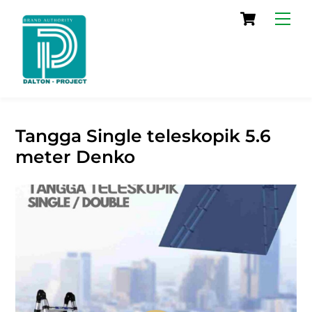
Skip
Cart
Men
to
content
Tangga Single teleskopik 5.6
meter Denko