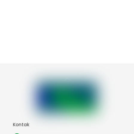
Back
To
Top
Kontak