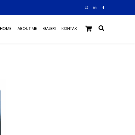
Instagram
Facebook
Tiktok
Cart
Search
HOME
ABOUT ME
GALERI
KONTAK