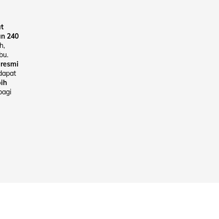
t
an 240
h,
bu.
 resmi
 dapat
ih
bagi