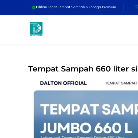
Skip
Pilihan Tepat Tempat Sampah & Tangga Premium
to
content
Tempat Sampah 660 liter s