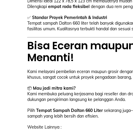
Dimensi ideal 122 x 78,5 x 123 cm membuatnya mudah 
Dilengkapi
empat roda fleksibel
dengan dua rem pengu
✅
Standar Proyek Pemerintah & Industri
Tempat sampah Dalton 660 liter telah banyak digunakan 
fasilitas umum. Kualitasnya terbukti handal dan sesuai
Bisa Eceran maupun
Menanti!
Kami melayani pembelian eceran maupun grosir denga
khusus, sangat cocok untuk proyek pengadaan barang, k
📦
Mau jadi mitra kami?
Kami membuka peluang kerjasama bagi reseller dan dro
dukungan pengiriman langsung ke pelanggan Anda.
Pilih
Tempat Sampah Dalton 660 Liter
sekarang juga—
sampah yang lebih bersih dan efisien.
Website Lainnya :