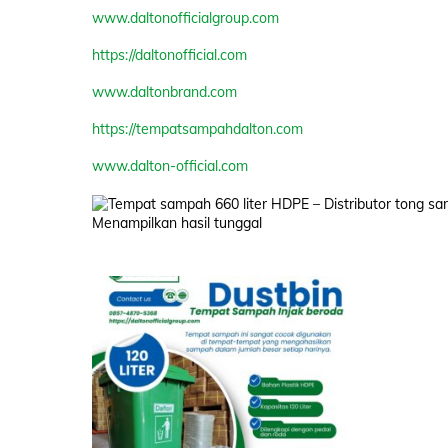
www.daltonofficialgroup.com
https://daltonofficial.com
www.daltonbrand.com
https://tempatsampahdalton.com
www.dalton-official.com
Menampilkan hasil tunggal