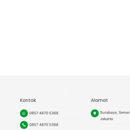
Back
To
Top
Kontak
Alamat
Surabaya, Semar
0857 4870 5368
Jakarta
0857 4870 5368