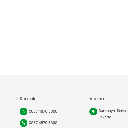
Back
To
Top
Kontak
Alamat
Surabaya, Semar
0857 4870 5368
Jakarta
0857 4870 5368