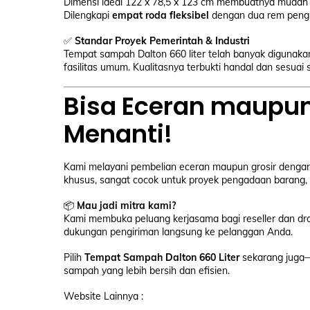
Dimensi ideal 122 x 78,5 x 123 cm membuatnya mudah 
Dilengkapi
empat roda fleksibel
dengan dua rem pengu
✅
Standar Proyek Pemerintah & Industri
Tempat sampah Dalton 660 liter telah banyak digunakan 
fasilitas umum. Kualitasnya terbukti handal dan sesuai
Bisa Eceran maupun
Menanti!
Kami melayani pembelian eceran maupun grosir denga
khusus, sangat cocok untuk proyek pengadaan barang, k
📦
Mau jadi mitra kami?
Kami membuka peluang kerjasama bagi reseller dan dro
dukungan pengiriman langsung ke pelanggan Anda.
Pilih
Tempat Sampah Dalton 660 Liter
sekarang juga—
sampah yang lebih bersih dan efisien.
Website Lainnya :