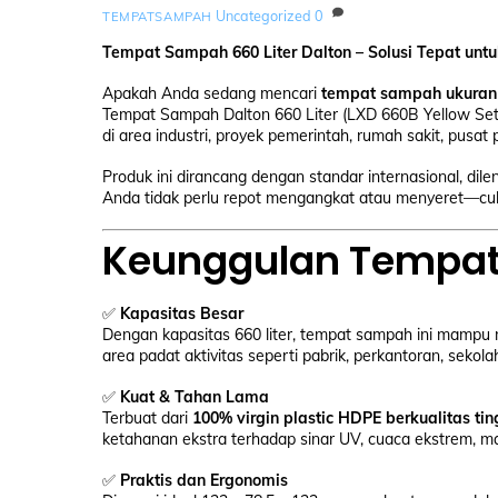
Uncategorized
0
TEMPATSAMPAH
Tempat Sampah 660 Liter Dalton – Solusi Tepat untuk
Apakah Anda sedang mencari
tempat sampah ukuran 
Tempat Sampah Dalton 660 Liter (LXD 660B Yellow Set
di area industri, proyek pemerintah, rumah sakit, pusat 
Produk ini dirancang dengan standar internasional, dil
Anda tidak perlu repot mengangkat atau menyeret—cuk
Keunggulan Tempat 
✅
Kapasitas Besar
Dengan kapasitas 660 liter, tempat sampah ini mamp
area padat aktivitas seperti pabrik, perkantoran, seko
✅
Kuat & Tahan Lama
Terbuat dari
100% virgin plastic HDPE berkualitas tin
ketahanan ekstra terhadap sinar UV, cuaca ekstrem, m
✅
Praktis dan Ergonomis