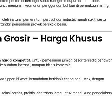
ditempatkan di berbagai sudut ruangan maupun area outdoor.
nci, menjamin keamanan penggunaan bahkan di permukaan miring.
oleh instansi pemerintah, perusahaan industri, rumah sakit, serta
 standar pengadaan proyek berskala besar.
 Grosir – Harga Khusus
n
harga kompetitif
. Untuk pemesanan jumlah besar tersedia penawa
ebutuhan instansi, maupun bisnis komersial.
pshipper. Nikmati kemudahan berbisnis tanpa perlu stok, dengan
solusi cerdas, praktis, dan tahan lama untuk mendukung pengelolaan