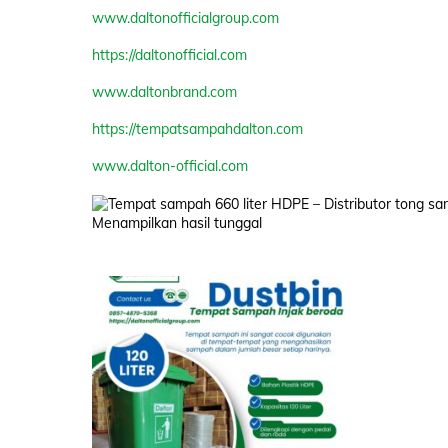
www.daltonofficialgroup.com
https://daltonofficial.com
www.daltonbrand.com
https://tempatsampahdalton.com
www.dalton-official.com
Menampilkan hasil tunggal