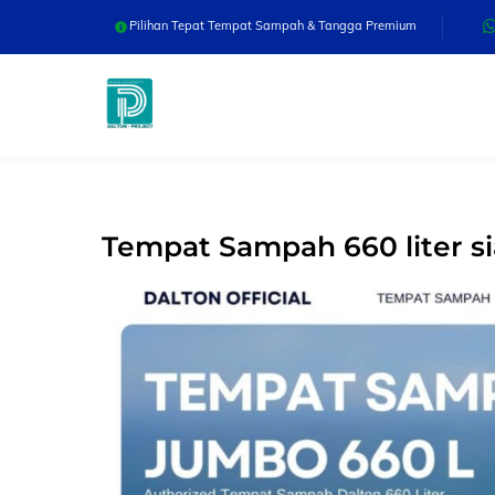
Skip
Pilihan Tepat Tempat Sampah & Tangga Premium
to
content
Tempat Sampah 660 liter si