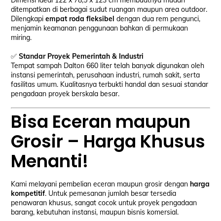
Dimensi ideal 122 x 78,5 x 123 cm membuatnya mudah
ditempatkan di berbagai sudut ruangan maupun area outdoor.
Dilengkapi
empat roda fleksibel
dengan dua rem pengunci,
menjamin keamanan penggunaan bahkan di permukaan
miring.
✅
Standar Proyek Pemerintah & Industri
Tempat sampah Dalton 660 liter telah banyak digunakan oleh
instansi pemerintah, perusahaan industri, rumah sakit, serta
fasilitas umum. Kualitasnya terbukti handal dan sesuai standar
pengadaan proyek berskala besar.
Bisa Eceran maupun
Grosir – Harga Khusus
Menanti!
Kami melayani pembelian eceran maupun grosir dengan
harga
kompetitif
. Untuk pemesanan jumlah besar tersedia
penawaran khusus, sangat cocok untuk proyek pengadaan
barang, kebutuhan instansi, maupun bisnis komersial.