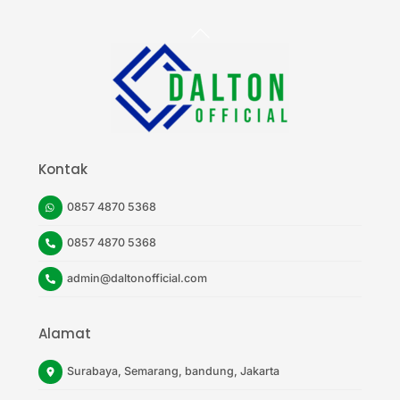
Back
To
Top
Kontak
0857 4870 5368
0857 4870 5368
admin@daltonofficial.com
Alamat
Surabaya, Semarang, bandung, Jakarta