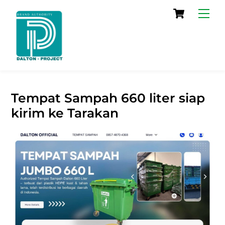
Skip
Cart
Men
to
content
Tempat Sampah 660 liter siap
kirim ke Tarakan