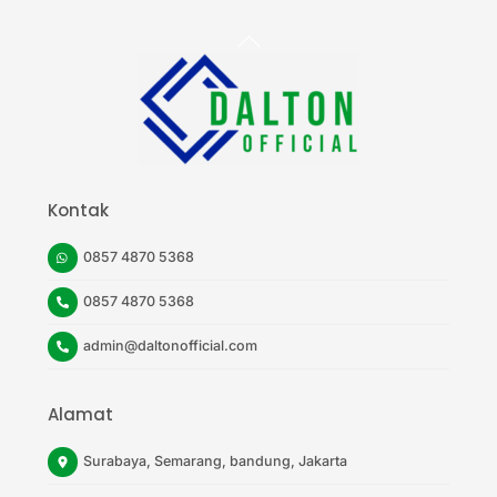
Back
To
Top
Kontak
0857 4870 5368
0857 4870 5368
admin@daltonofficial.com
Alamat
Surabaya, Semarang, bandung, Jakarta