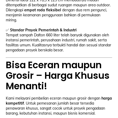
Dimensi ideal 122 x 78,5 x 123 cm membuatnya mudah
ditempatkan di berbagai sudut ruangan maupun area outdoor.
Dilengkapi
empat roda fleksibel
dengan dua rem pengunci,
menjamin keamanan penggunaan bahkan di permukaan
miring.
✅
Standar Proyek Pemerintah & Industri
Tempat sampah Dalton 660 liter telah banyak digunakan oleh
instansi pemerintah, perusahaan industri, rumah sakit, serta
fasilitas umum. Kualitasnya terbukti handal dan sesuai standar
pengadaan proyek berskala besar.
Bisa Eceran maupun
Grosir – Harga Khusus
Menanti!
Kami melayani pembelian eceran maupun grosir dengan
harga
kompetitif
. Untuk pemesanan jumlah besar tersedia
penawaran khusus, sangat cocok untuk proyek pengadaan
barang, kebutuhan instansi, maupun bisnis komersial.