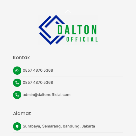
Back
To
Top
Kontak
0857 4870 5368
0857 4870 5368
admin@daltonofficial.com
Alamat
Surabaya, Semarang, bandung, Jakarta