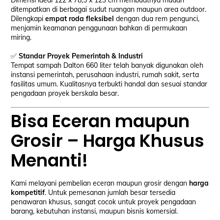
Dimensi ideal 122 x 78,5 x 123 cm membuatnya mudah
ditempatkan di berbagai sudut ruangan maupun area outdoor.
Dilengkapi
empat roda fleksibel
dengan dua rem pengunci,
menjamin keamanan penggunaan bahkan di permukaan
miring.
✅
Standar Proyek Pemerintah & Industri
Tempat sampah Dalton 660 liter telah banyak digunakan oleh
instansi pemerintah, perusahaan industri, rumah sakit, serta
fasilitas umum. Kualitasnya terbukti handal dan sesuai standar
pengadaan proyek berskala besar.
Bisa Eceran maupun
Grosir – Harga Khusus
Menanti!
Kami melayani pembelian eceran maupun grosir dengan
harga
kompetitif
. Untuk pemesanan jumlah besar tersedia
penawaran khusus, sangat cocok untuk proyek pengadaan
barang, kebutuhan instansi, maupun bisnis komersial.