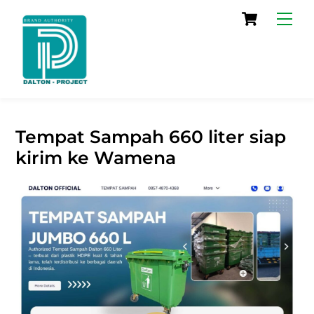
Skip
Cart
Men
to
content
Tempat Sampah 660 liter siap
kirim ke Wamena