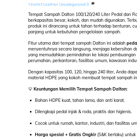
Uncategorized
0
TEMPATSAMPAH
Tempat Sampah Dalton 100/120/240 Liter Pedal dan R
berkapasitas besar, kokoh, dan mudah digunakan. Terb
produk ini dirancang untuk tahan terhadap benturan, c
panjang untuk kebutuhan pengelolaan sampah.
Fitur utama dari tempat sampah Dalton ini adalah
peda
menyentuhnya secara langsung, menjaga kebersihan dan 
yang memudahkan pemindahan ke lokasi pembuangan tan
perumahan, perkantoran, fasilitas umum, kawasan indus
Dengan kapasitas 100, 120, hingga 240 liter, Anda dap
material HDPE yang kokoh membuat tempat sampah ini 
💡
Keuntungan Memilih Tempat Sampah Dalton:
Bahan HDPE kuat, tahan lama, dan anti karat.
Dilengkapi pedal injak & roda, praktis dan higienis.
Cocok untuk rumah, kantor, industri, dan fasilitas u
Harga spesial + Gratis Ongkir
(S&K berlaku) untuk