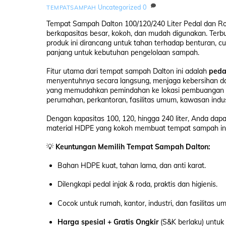
Uncategorized
0
TEMPATSAMPAH
Tempat Sampah Dalton 100/120/240 Liter Pedal dan R
berkapasitas besar, kokoh, dan mudah digunakan. Terb
produk ini dirancang untuk tahan terhadap benturan, c
panjang untuk kebutuhan pengelolaan sampah.
Fitur utama dari tempat sampah Dalton ini adalah
peda
menyentuhnya secara langsung, menjaga kebersihan dan 
yang memudahkan pemindahan ke lokasi pembuangan tan
perumahan, perkantoran, fasilitas umum, kawasan indus
Dengan kapasitas 100, 120, hingga 240 liter, Anda dap
material HDPE yang kokoh membuat tempat sampah ini 
💡
Keuntungan Memilih Tempat Sampah Dalton:
Bahan HDPE kuat, tahan lama, dan anti karat.
Dilengkapi pedal injak & roda, praktis dan higienis.
Cocok untuk rumah, kantor, industri, dan fasilitas u
Harga spesial + Gratis Ongkir
(S&K berlaku) untuk