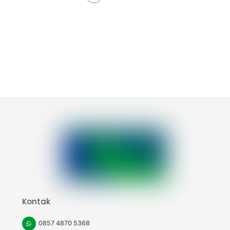
Back
To
Top
Kontak
0857 4870 5368