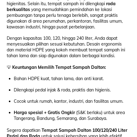
higienitas. Selain itu, tempat sampah ini dilengkapi
roda
berkualitas
yang memudahkan pemindahan ke lokasi
pembuangan tanpa perlu tenaga berlebih, sangat praktis
digunakan di area perumahan, perkantoran, fasilitas umum,
kawasan industri, hingga pusat perbelanjaan.
Dengan kapasitas 100, 120, hingga 240 liter, Anda dapat
menyesuaikan pilihan sesuai kebutuhan. Desain ergonomis
dan material HDPE yang kokoh membuat tempat sampah ini
tahan lama dan siap digunakan dalam berbagai kondisi.
💡
Keuntungan Memilih Tempat Sampah Dalton:
Bahan HDPE kuat, tahan lama, dan anti karat.
Dilengkapi pedal injak & roda, praktis dan higienis.
Cocok untuk rumah, kantor, industri, dan fasilitas umum.
Harga spesial + Gratis Ongkir
(S&K berlaku) untuk area
Tangerang, Bandung, Semarang, dan Surabaya.
Segera dapatkan
Tempat Sampah Dalton 100/120/240 Liter
Pedal dan Roda
untuk solusi kebersihan yang lebih efektif