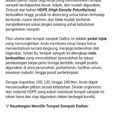
adalah pilihan tepat bagi Anda yang membutuhkan tempat
sampah berkapasitas besar, kokoh, dan mudah digunakan.
Terbuat dari bahan
HDPE (High Density Polyethylene)
berkualitas tinggi, produk ini dirancang untuk tahan terhadap
benturan, cuaca ekstrem, dan tidak mudah berkarat,
menjadikannya solusi jangka panjang untuk kebutuhan
pengelolaan sampah.
Fitur utama dari tempat sampah Dalton ini adalah
pedal injak
yang memungkinkan Anda membuka tutup tanpa harus
menyentuhnya secara langsung, menjaga kebersihan dan
higienitas. Selain itu, tempat sampah ini dilengkapi
roda
berkualitas
yang memudahkan pemindahan ke lokasi
pembuangan tanpa perlu tenaga berlebih, sangat praktis
digunakan di area perumahan, perkantoran, fasilitas umum,
kawasan industri, hingga pusat perbelanjaan.
Dengan kapasitas 100, 120, hingga 240 liter, Anda dapat
menyesuaikan pilihan sesuai kebutuhan. Desain ergonomis
dan material HDPE yang kokoh membuat tempat sampah ini
tahan lama dan siap digunakan dalam berbagai kondisi.
💡
Keuntungan Memilih Tempat Sampah Dalton: