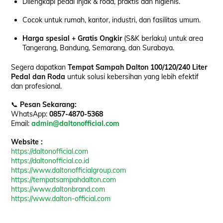
Dilengkapi pedal injak & roda, praktis dan higienis.
Cocok untuk rumah, kantor, industri, dan fasilitas umum.
Harga spesial + Gratis Ongkir
(S&K berlaku) untuk area
Tangerang, Bandung, Semarang, dan Surabaya.
Segera dapatkan
Tempat Sampah Dalton 100/120/240 Liter
Pedal dan Roda
untuk solusi kebersihan yang lebih efektif
dan profesional.
📞
Pesan Sekarang:
WhatsApp:
0857-4870-5368
Email:
admin@daltonofficial.com
Website :
https://daltonofficial.com
https://daltonofficial.co.id
https://www.daltonofficialgroup.com
https://tempatsampahdalton.com
https://www.daltonbrand.com
https://www.dalton-official.com