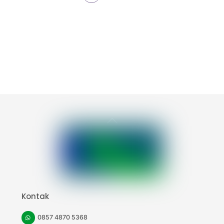
Back
To
Top
Kontak
0857 4870 5368