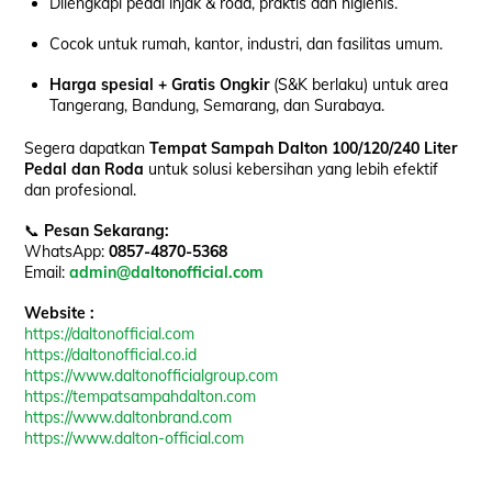
Dilengkapi pedal injak & roda, praktis dan higienis.
Cocok untuk rumah, kantor, industri, dan fasilitas umum.
Harga spesial + Gratis Ongkir
(S&K berlaku) untuk area
Tangerang, Bandung, Semarang, dan Surabaya.
Segera dapatkan
Tempat Sampah Dalton 100/120/240 Liter
Pedal dan Roda
untuk solusi kebersihan yang lebih efektif
dan profesional.
📞
Pesan Sekarang:
WhatsApp:
0857-4870-5368
Email:
admin@daltonofficial.com
Website :
https://daltonofficial.com
https://daltonofficial.co.id
https://www.daltonofficialgroup.com
https://tempatsampahdalton.com
https://www.daltonbrand.com
https://www.dalton-official.com