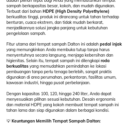
adalah pilihan tepat bagi Anda yang membutuhkan tempat
sampah berkapasitas besar, kokoh, dan mudah digunakan.
Terbuat dari bahan
HDPE (High Density Polyethylene)
berkualitas tinggi, produk ini dirancang untuk tahan terhadap
benturan, cuaca ekstrem, dan tidak mudah berkarat,
menjadikannya solusi jangka panjang untuk kebutuhan
pengelolaan sampah.
Fitur utama dari tempat sampah Dalton ini adalah
pedal injak
yang memungkinkan Anda membuka tutup tanpa harus
menyentuhnya secara langsung, menjaga kebersihan dan
higienitas. Selain itu, tempat sampah ini dilengkapi
roda
berkualitas
yang memudahkan pemindahan ke lokasi
pembuangan tanpa perlu tenaga berlebih, sangat praktis
digunakan di area perumahan, perkantoran, fasilitas umum,
kawasan industri, hingga pusat perbelanjaan.
Dengan kapasitas 100, 120, hingga 240 liter, Anda dapat
menyesuaikan pilihan sesuai kebutuhan. Desain ergonomis
dan material HDPE yang kokoh membuat tempat sampah ini
tahan lama dan siap digunakan dalam berbagai kondisi.
💡
Keuntungan Memilih Tempat Sampah Dalton: