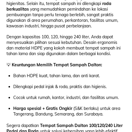
higienitas. Selain itu, tempat sampah ini dilengkapi
roda
berkualitas
yang memudahkan pemindahan ke lokasi
pembuangan tanpa perlu tenaga berlebih, sangat praktis
digunakan di area perumahan, perkantoran, fasilitas umum,
kawasan industri, hingga pusat perbelanjaan.
Dengan kapasitas 100, 120, hingga 240 liter, Anda dapat
menyesuaikan pilihan sesuai kebutuhan. Desain ergonomis
dan material HDPE yang kokoh membuat tempat sampah ini
tahan lama dan siap digunakan dalam berbagai kondisi.
💡
Keuntungan Memilih Tempat Sampah Dalton:
Bahan HDPE kuat, tahan lama, dan anti karat.
Dilengkapi pedal injak & roda, praktis dan higienis.
Cocok untuk rumah, kantor, industri, dan fasilitas umum.
Harga spesial + Gratis Ongkir
(S&K berlaku) untuk area
Tangerang, Bandung, Semarang, dan Surabaya.
Segera dapatkan
Tempat Sampah Dalton 100/120/240 Liter
Pedal dan Roda
untuk solusi kebersihan yang lebih efektif