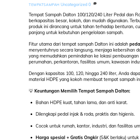
Uncategorized
0
TEMPATSAMPAH
Tempat Sampah Dalton 100/120/240 Liter Pedal dan R
berkapasitas besar, kokoh, dan mudah digunakan. Terb
produk ini dirancang untuk tahan terhadap benturan, c
panjang untuk kebutuhan pengelolaan sampah.
Fitur utama dari tempat sampah Dalton ini adalah
peda
menyentuhnya secara langsung, menjaga kebersihan dan 
yang memudahkan pemindahan ke lokasi pembuangan tan
perumahan, perkantoran, fasilitas umum, kawasan indus
Dengan kapasitas 100, 120, hingga 240 liter, Anda dap
material HDPE yang kokoh membuat tempat sampah ini 
💡
Keuntungan Memilih Tempat Sampah Dalton:
Bahan HDPE kuat, tahan lama, dan anti karat.
Dilengkapi pedal injak & roda, praktis dan higienis.
Cocok untuk rumah, kantor, industri, dan fasilitas u
Harga spesial + Gratis Ongkir
(S&K berlaku) untuk