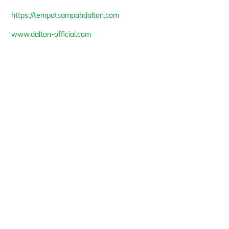
https://tempatsampahdalton.com
www.dalton-official.com