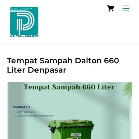
Skip
Cart
Men
to
content
Tempat Sampah Dalton 660
Liter Denpasar