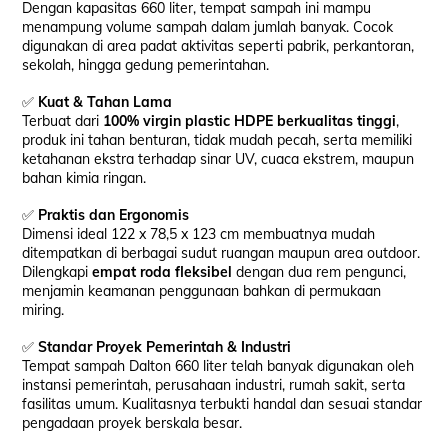
Dengan kapasitas 660 liter, tempat sampah ini mampu
menampung volume sampah dalam jumlah banyak. Cocok
digunakan di area padat aktivitas seperti pabrik, perkantoran,
sekolah, hingga gedung pemerintahan.
✅
Kuat & Tahan Lama
Terbuat dari
100% virgin plastic HDPE berkualitas tinggi
,
produk ini tahan benturan, tidak mudah pecah, serta memiliki
ketahanan ekstra terhadap sinar UV, cuaca ekstrem, maupun
bahan kimia ringan.
✅
Praktis dan Ergonomis
Dimensi ideal 122 x 78,5 x 123 cm membuatnya mudah
ditempatkan di berbagai sudut ruangan maupun area outdoor.
Dilengkapi
empat roda fleksibel
dengan dua rem pengunci,
menjamin keamanan penggunaan bahkan di permukaan
miring.
✅
Standar Proyek Pemerintah & Industri
Tempat sampah Dalton 660 liter telah banyak digunakan oleh
instansi pemerintah, perusahaan industri, rumah sakit, serta
fasilitas umum. Kualitasnya terbukti handal dan sesuai standar
pengadaan proyek berskala besar.