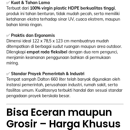
✅
Kuat & Tahan Lama
Terbuat dari
100% virgin plastic HDPE berkualitas tinggi
,
produk ini tahan benturan, tidak mudah pecah, serta memiliki
ketahanan ekstra terhadap sinar UV, cuaca ekstrem, maupun
bahan kimia ringan.
✅
Praktis dan Ergonomis
Dimensi ideal 122 x 78,5 x 123 cm membuatnya mudah
ditempatkan di berbagai sudut ruangan maupun area outdoor.
Dilengkapi
empat roda fleksibel
dengan dua rem pengunci,
menjamin keamanan penggunaan bahkan di permukaan
miring.
✅
Standar Proyek Pemerintah & Industri
Tempat sampah Dalton 660 liter telah banyak digunakan oleh
instansi pemerintah, perusahaan industri, rumah sakit, serta
fasilitas umum. Kualitasnya terbukti handal dan sesuai standar
pengadaan proyek berskala besar.
Bisa Eceran maupun
Grosir – Harga Khusus