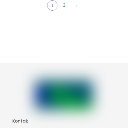
2
→
1
Back
To
Top
Kontak