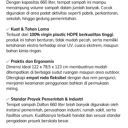
Dengan kapasitas 660 liter, tempat sampah ini mampu
menampung volume sampah dalam jumlah banyak. Cocok
digunakan di area padat aktivitas seperti pabrik, perkantoran,
sekolah, hingga gedung pemerintahan.
✅
Kuat & Tahan Lama
Terbuat dari
100% virgin plastic HDPE berkualitas tinggi
,
produk ini tahan benturan, tidak mudah pecah, serta memiliki
ketahanan ekstra terhadap sinar UV, cuaca ekstrem, maupun
bahan kimia ringan.
✅
Praktis dan Ergonomis
Dimensi ideal 122 x 78,5 x 123 cm membuatnya mudah
ditempatkan di berbagai sudut ruangan maupun area outdoor.
Dilengkapi
empat roda fleksibel
dengan dua rem pengunci,
menjamin keamanan penggunaan bahkan di permukaan
miring.
✅
Standar Proyek Pemerintah & Industri
Tempat sampah Dalton 660 liter telah banyak digunakan oleh
instansi pemerintah, perusahaan industri, rumah sakit, serta
fasilitas umum. Kualitasnya terbukti handal dan sesuai standar
pengadaan proyek berskala besar.