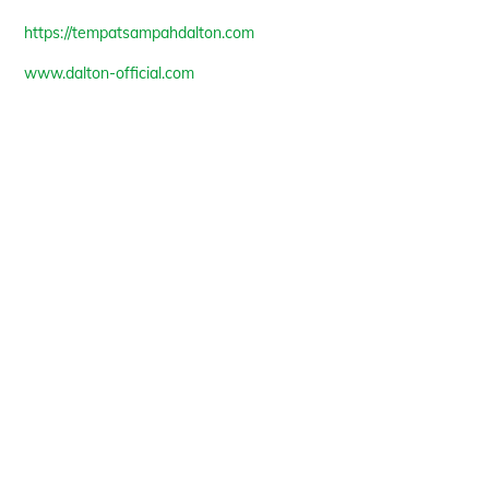
https://tempatsampahdalton.com
www.dalton-official.com