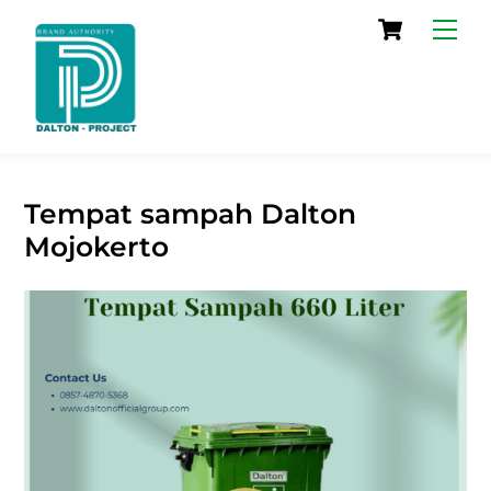
Skip
Cart
Men
to
content
Tempat sampah Dalton
Mojokerto