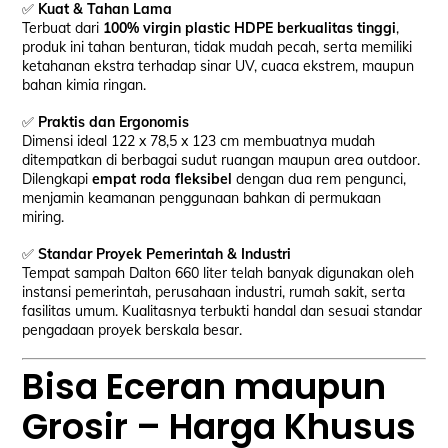
✅
Kuat & Tahan Lama
Terbuat dari
100% virgin plastic HDPE berkualitas tinggi
,
produk ini tahan benturan, tidak mudah pecah, serta memiliki
ketahanan ekstra terhadap sinar UV, cuaca ekstrem, maupun
bahan kimia ringan.
✅
Praktis dan Ergonomis
Dimensi ideal 122 x 78,5 x 123 cm membuatnya mudah
ditempatkan di berbagai sudut ruangan maupun area outdoor.
Dilengkapi
empat roda fleksibel
dengan dua rem pengunci,
menjamin keamanan penggunaan bahkan di permukaan
miring.
✅
Standar Proyek Pemerintah & Industri
Tempat sampah Dalton 660 liter telah banyak digunakan oleh
instansi pemerintah, perusahaan industri, rumah sakit, serta
fasilitas umum. Kualitasnya terbukti handal dan sesuai standar
pengadaan proyek berskala besar.
Bisa Eceran maupun
Grosir – Harga Khusus