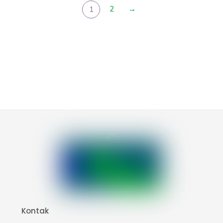
2
→
1
Back
To
Top
Kontak