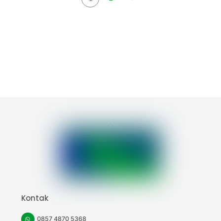
Back
To
Top
Kontak
0857 4870 5368