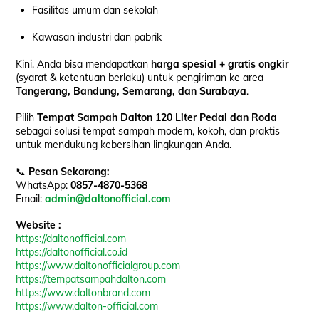
Fasilitas umum dan sekolah
Kawasan industri dan pabrik
Kini, Anda bisa mendapatkan
harga spesial + gratis ongkir
(syarat & ketentuan berlaku) untuk pengiriman ke area
Tangerang, Bandung, Semarang, dan Surabaya
.
Pilih
Tempat Sampah Dalton 120 Liter Pedal dan Roda
sebagai solusi tempat sampah modern, kokoh, dan praktis
untuk mendukung kebersihan lingkungan Anda.
📞
Pesan Sekarang:
WhatsApp:
0857-4870-5368
Email:
admin@daltonofficial.com
Website :
https://daltonofficial.com
https://daltonofficial.co.id
https://www.daltonofficialgroup.com
https://tempatsampahdalton.com
https://www.daltonbrand.com
https://www.dalton-official.com