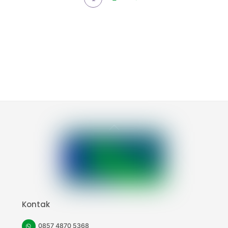
Back
To
Top
Kontak
0857 4870 5368