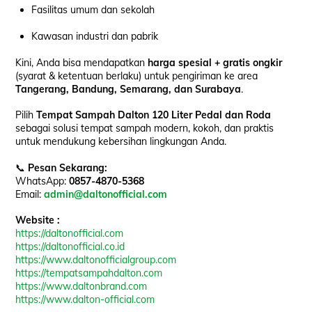
Fasilitas umum dan sekolah
Kawasan industri dan pabrik
Kini, Anda bisa mendapatkan
harga spesial + gratis ongkir
(syarat & ketentuan berlaku) untuk pengiriman ke area
Tangerang, Bandung, Semarang, dan Surabaya
.
Pilih
Tempat Sampah Dalton 120 Liter Pedal dan Roda
sebagai solusi tempat sampah modern, kokoh, dan praktis
untuk mendukung kebersihan lingkungan Anda.
📞
Pesan Sekarang:
WhatsApp:
0857-4870-5368
Email:
admin@daltonofficial.com
Website :
https://daltonofficial.com
https://daltonofficial.co.id
https://www.daltonofficialgroup.com
https://tempatsampahdalton.com
https://www.daltonbrand.com
https://www.dalton-official.com