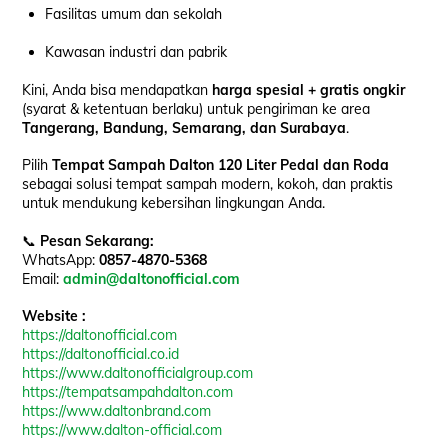
Fasilitas umum dan sekolah
Kawasan industri dan pabrik
Kini, Anda bisa mendapatkan
harga spesial + gratis ongkir
(syarat & ketentuan berlaku) untuk pengiriman ke area
Tangerang, Bandung, Semarang, dan Surabaya
.
Pilih
Tempat Sampah Dalton 120 Liter Pedal dan Roda
sebagai solusi tempat sampah modern, kokoh, dan praktis
untuk mendukung kebersihan lingkungan Anda.
📞
Pesan Sekarang:
WhatsApp:
0857-4870-5368
Email:
admin@daltonofficial.com
Website :
https://daltonofficial.com
https://daltonofficial.co.id
https://www.daltonofficialgroup.com
https://tempatsampahdalton.com
https://www.daltonbrand.com
https://www.dalton-official.com