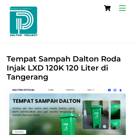
Skip
Cart
Men
to
content
Tempat Sampah Dalton Roda
Injak LXD 120K 120 Liter di
Tangerang