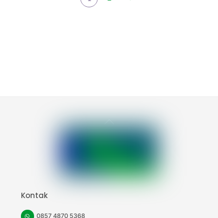
Back
To
Top
Kontak
0857 4870 5368