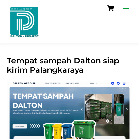
Skip
Cart
Men
to
content
Tempat sampah Dalton siap
kirim Palangkaraya