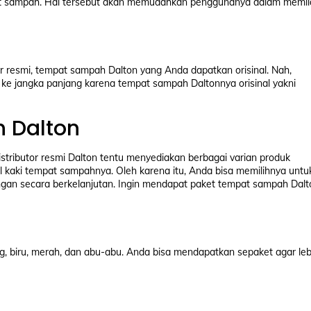
t sampah. Hal tersebut akan memudahkan penggunanya dalam memil
r resmi, tempat sampah Dalton yang Anda dapatkan orisinal. Nah,
i ke jangka panjang karena tempat sampah Daltonnya orisinal yakni
 Dalton
distributor resmi Dalton tentu menyediakan berbagai varian produk
l kaki tempat sampahnya. Oleh karena itu, Anda bisa memilihnya untu
gan secara berkelanjutan. Ingin mendapat paket tempat sampah Dalt
g, biru, merah, dan abu-abu. Anda bisa mendapatkan sepaket agar leb