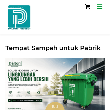
Skip
Cart
Men
to
content
Tempat Sampah untuk Pabrik
JULI