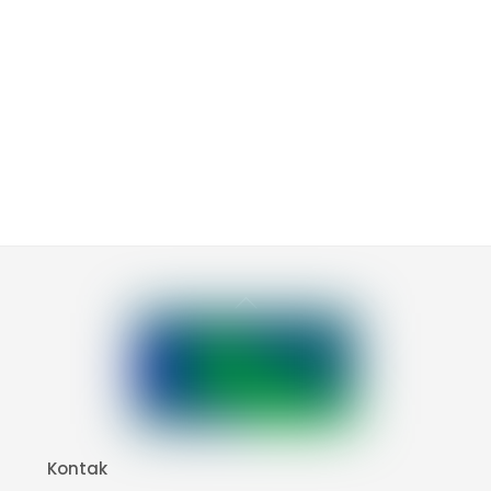
Back
To
Top
Kontak