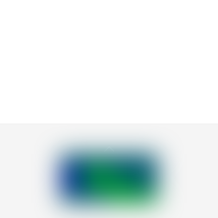
Back
To
Top