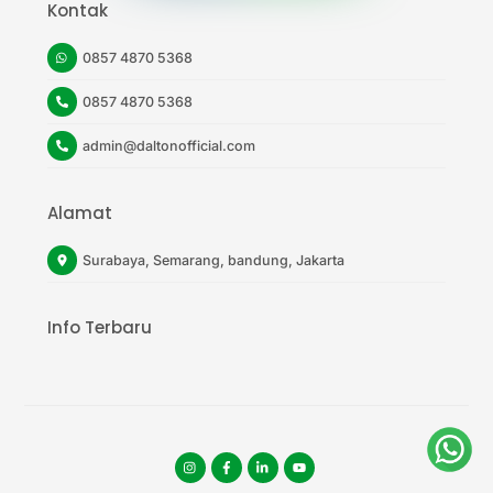
Kontak
0857 4870 5368
0857 4870 5368
admin@daltonofficial.com
Alamat
Surabaya, Semarang, bandung, Jakarta
Info Terbaru
Instagram
facebook
tiktok
youtube