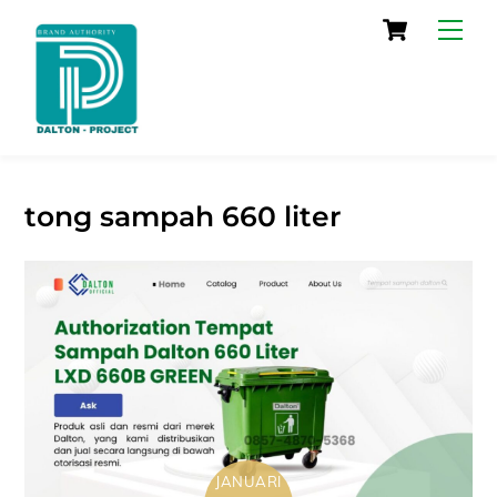
Skip
Cart
Men
to
content
tong sampah 660 liter
JANUARI