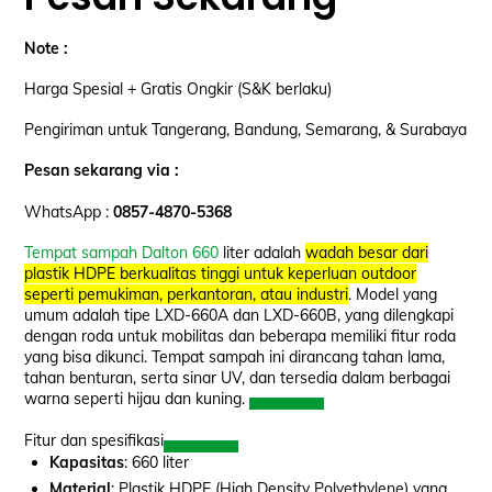
Note :
Harga Spesial + Gratis Ongkir (S&K berlaku)
Pengiriman untuk Tangerang, Bandung, Semarang, & Surabaya
Pesan sekarang via :
WhatsApp :
0857-4870-5368
Tempat sampah Dalton 660
liter adalah
wadah besar dari
plastik HDPE berkualitas tinggi untuk keperluan outdoor
seperti pemukiman, perkantoran, atau industri
. Model yang
umum adalah tipe LXD-660A dan LXD-660B, yang dilengkapi
dengan roda untuk mobilitas dan beberapa memiliki fitur roda
yang bisa dikunci. Tempat sampah ini dirancang tahan lama,
tahan benturan, serta sinar UV, dan tersedia dalam berbagai
warna seperti hijau dan kuning.
Fitur dan spesifikasi
Kapasitas
: 660 liter
Material
: Plastik HDPE (High Density Polyethylene) yang