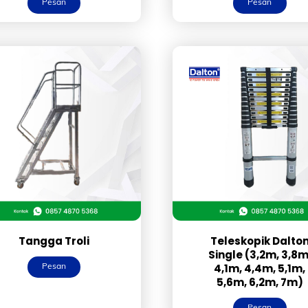
Pesan
Pesan
Tangga Troli
Teleskopik Dalto
Single (3,2m, 3,8m
Pesan
4,1m, 4,4m, 5,1m,
5,6m, 6,2m, 7m)
Pesan