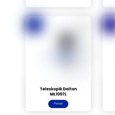
Teleskopik Dalton
ML1007L
Pesan