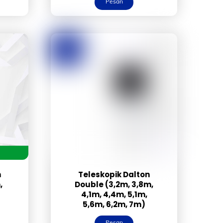
Pesan
n
Teleskopik Dalton
,
Double (3,2m, 3,8m,
4,1m, 4,4m, 5,1m,
5,6m, 6,2m, 7m)
Pesan