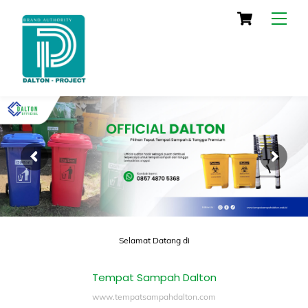
Skip
Cart
Men
to
content
Selamat Datang di
Tempat Sampah Dalton
www.tempatsampahdalton.com