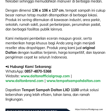
fleksibel sehingga memudahkan manuver di berbagai medan.
Dengan dimensi
136 x 106 x 137 cm
, tempat sampah ini cukup
besar namun tetap mudah ditempatkan di berbagai lokasi.
Produk ini sering ditemukan di kawasan industri, area parkir,
sekolah, rumah sakit, pusat perbelanjaan, perumahan padat,
dan berbagai fasilitas publik lainnya.
Kami melayani pembelian eceran maupun grosir, serta
memberikan harga khusus bagi Anda yang ingin menjadi
reseller atau dropshipper. Produk yang kami jual
original
Dalton
dengan kualitas terjamin, harga kompetitif, dan layanan
pengiriman cepat ke seluruh Indonesia.
📲
Hubungi Kami Sekarang:
WhatsApp:
0857-4870-5368
Website:
www.daltonofficialgroup.com
|
www.daltonbrand.com
|
www.tempatsampahdalton.com
Dapatkan
Tempat Sampah Dalton LXD 1100
untuk solusi
kebersihan yang lebih efisien, tahan lama, dan ramah
lingkungan.