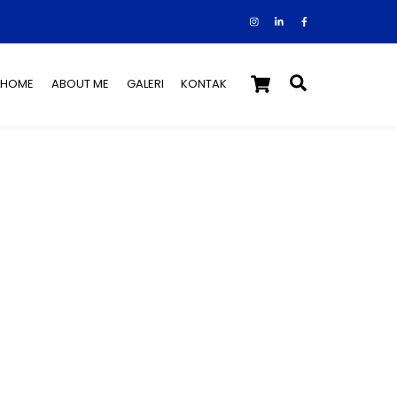
Instagram
Facebook
Tiktok
Cart
Search
HOME
ABOUT ME
GALERI
KONTAK