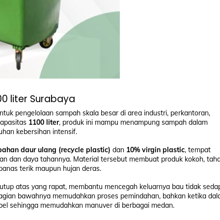
0 liter Surabaya
uk pengelolaan sampah skala besar di area industri, perkantoran,
kapasitas
1100 liter
, produk ini mampu menampung sampah dalam
han kebersihan intensif.
ahan daur ulang (recycle plastic)
dan
10% virgin plastic
, tempat
an dan daya tahannya. Material tersebut membuat produk kokoh, tah
panas terik maupun hujan deras.
utup atas yang rapat, membantu mencegah keluarnya bau tidak seda
 bagian bawahnya memudahkan proses pemindahan, bahkan ketika da
ksibel sehingga memudahkan manuver di berbagai medan.