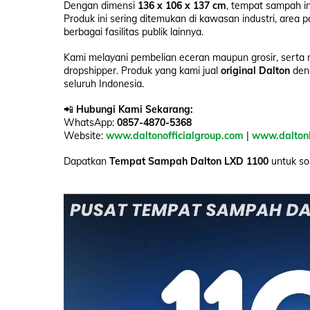
Dengan dimensi
136 x 106 x 137 cm
, tempat sampah in
Produk ini sering ditemukan di kawasan industri, area p
berbagai fasilitas publik lainnya.
Kami melayani pembelian eceran maupun grosir, serta 
dropshipper. Produk yang kami jual
original Dalton
deng
seluruh Indonesia.
📲
Hubungi Kami Sekarang:
WhatsApp:
0857-4870-5368
Website:
www.daltonofficialgroup.com
|
www.dalton
Dapatkan
Tempat Sampah Dalton LXD 1100
untuk sol