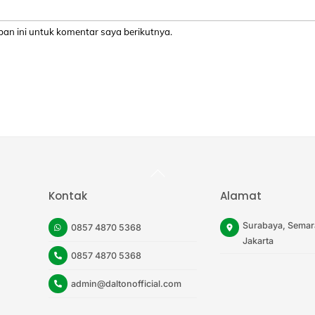
an ini untuk komentar saya berikutnya.
Back
To
Top
Kontak
Alamat
Surabaya, Semar
0857 4870 5368
Jakarta
0857 4870 5368
admin@daltonofficial.com