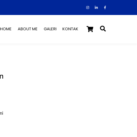
Instagram
Facebook
Tiktok
Cart
Search
HOME
ABOUT ME
GALERI
KONTAK
on
mi
,